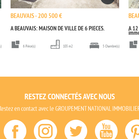
BEAUVAIS - 200 500 €
BEAU
A BEAUVAIS: MAISON DE VILLE DE 6 PIECES.
A 12
immo
s)
6 Pièce(s)
103 m2
5 Chambre(s)
RESTEZ CONNECTÉS AVEC NOUS
Restez en contact avec le GROUPEMENT NATIONAL IMMOBILIE