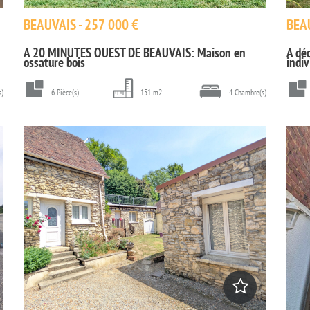
BEAUVAIS - 257 000 €
BEAU
A 20 MINUTES OUEST DE BEAUVAIS: Maison en
A dé
ossature bois
indi
s)
6 Pièce(s)
151 m2
4 Chambre(s)