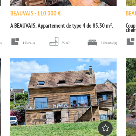
BEAUVAIS - 110 000 €
BEAU
A BEAUVAIS: Appartement de type 4 de 85.30 m².
Coup
chem
s)
4 Pièce(s)
85 m2
3 Chambre(s)