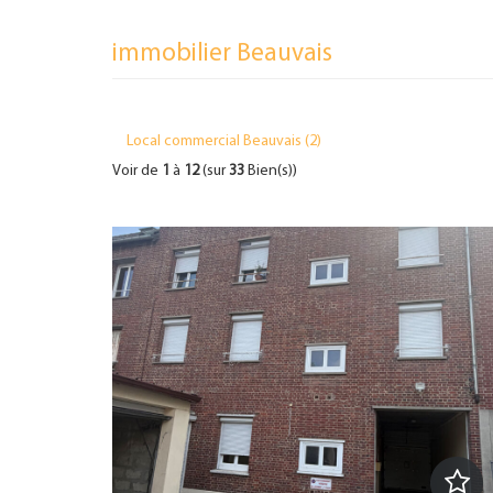
immobilier Beauvais
Local commercial Beauvais (2)
Voir de
1
à
12
(sur
33
Bien(s))