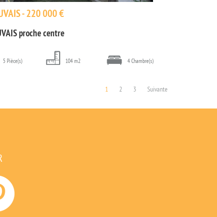
VAIS - 220 000 €
VAIS proche centre
5 Pièce(s)
104 m2
4 Chambre(s)
1
2
3
Suivante
R