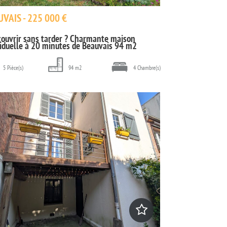
VAIS - 225 000 €
couvrir sans tarder ? Charmante maison
viduelle à 20 minutes de Beauvais 94 m2
5 Pièce(s)
94 m2
4 Chambre(s)