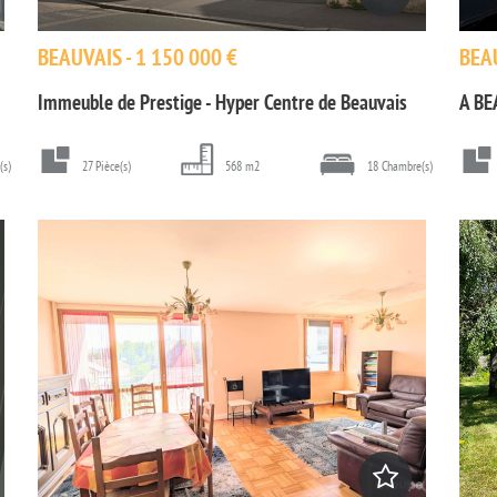
BEAUVAIS - 1 150 000 €
BEAU
Immeuble de Prestige - Hyper Centre de Beauvais
A BE
(s)
27 Pièce(s)
568 m2
18 Chambre(s)