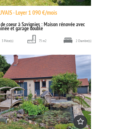
VAIS - Loyer 1 090 €/mois
 de coeur à Savignies : Maison rénovée avec
inée et garage double
3 Pièce(s)
75 m2
2 Chambre(s)