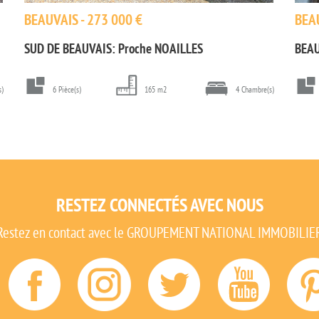
BEAUVAIS - 273 000 €
BEAU
SUD DE BEAUVAIS: Proche NOAILLES
BEAU
s)
6 Pièce(s)
165 m2
4 Chambre(s)
RESTEZ CONNECTÉS AVEC NOUS
Restez en contact avec le GROUPEMENT NATIONAL IMMOBILIE