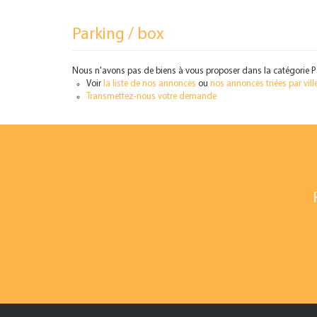
Parking / box
Nous n'avons pas de biens à vous proposer dans la catégorie Par
Voir
la liste de nos annonces
ou
nos annonces triées par ville
Transmettez-nous votre demande