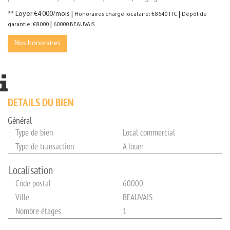
**
Loyer €4 000/mois
|
|
Honoraires charge locataire: €8 640 TTC
Dépôt de
|
garantie: €8 000
60000 BEAUVAIS
Nos honoraires
DETAILS DU BIEN
Général
Type de bien
Local commercial
Type de transaction
A louer
Localisation
Code postal
60000
Ville
BEAUVAIS
Nombre étages
1